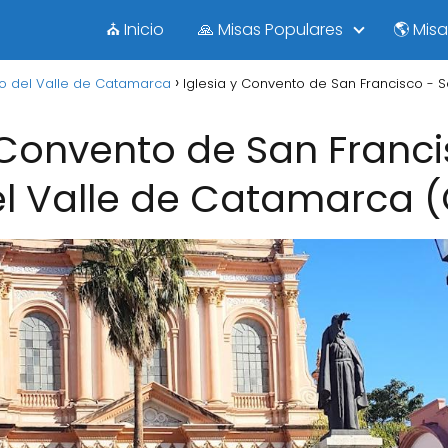
⛪ Inicio
🙏 Misas Populares
🌎 Mis
o del Valle de Catamarca
Iglesia y Convento de San Francisco -
 Convento de San Franc
l Valle de Catamarca