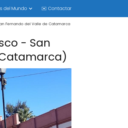
as del Mundo
✉️ Contactar
 San Fernando del Valle de Catamarca
isco - San
 (Catamarca)