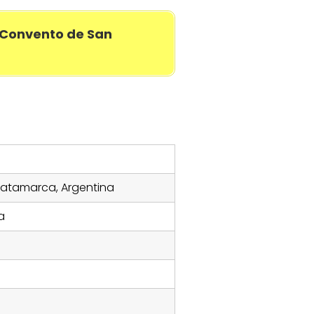
y Convento de San
Catamarca, Argentina
a