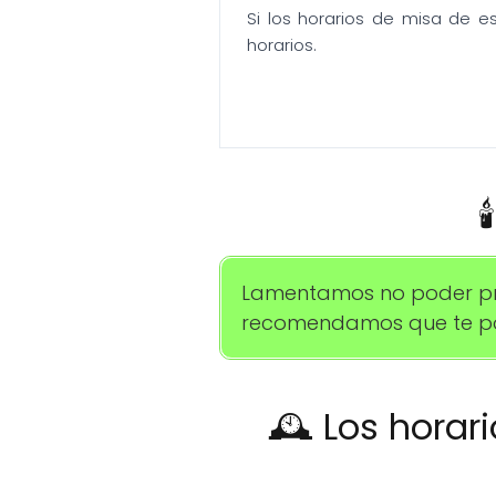
Si los horarios de misa de e
horarios.

Lamentamos no poder propo
recomendamos que te pon
🕰️ Los horar