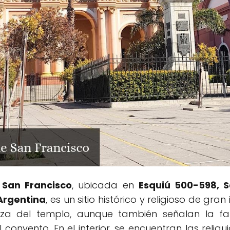
 San Francisco
, ubicada en
Esquiú 500-598, S
Argentina
, es un sitio histórico y religioso de gr
leza del templo, aunque también señalan la f
convento. En el interior, se encuentran las reliq