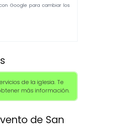
n con Google para cambiar los
os
icios de la iglesia. Te
btener más información.
onvento de San