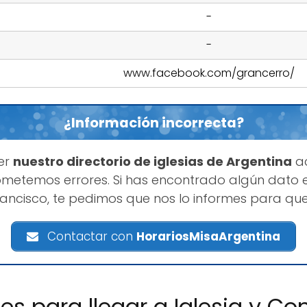
-
-
www.facebook.com/grancerro/
¿Información incorrecta?
er
nuestro directorio de iglesias de Argentina
ac
etemos errores. Si has encontrado algún dato e
ancisco, te pedimos que nos lo informes para qu
Contactar con
HorariosMisaArgentina
nes para llegar a Iglesia y C