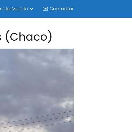
as del Mundo
✉️ Contactar
s (Chaco)