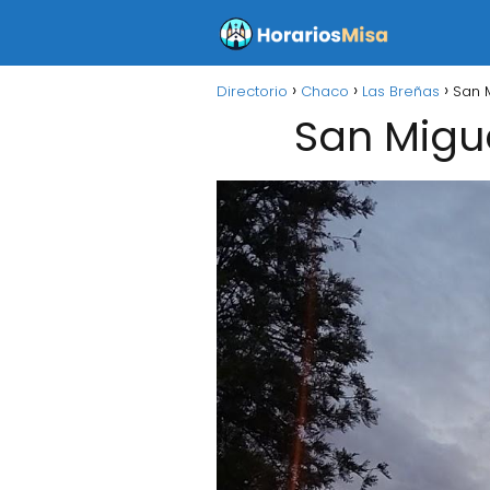
Directorio
Chaco
Las Breñas
San 
San Migu