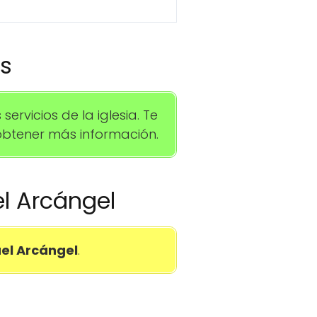
os
rvicios de la iglesia. Te
btener más información.
el Arcángel
el Arcángel
.