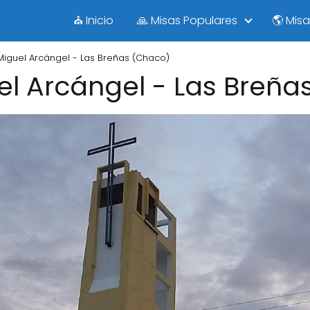
⛪ Inicio
🙏 Misas Populares
🌎 Mis
Miguel Arcángel - Las Breñas (Chaco)
el Arcángel - Las Breña