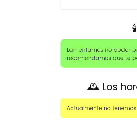

Lamentamos no poder propo
recomendamos que te pon
🕰️ Los ho
Actualmente no tenemos 