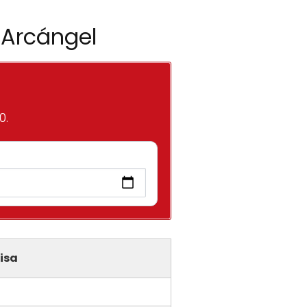
 Arcángel
0.
isa