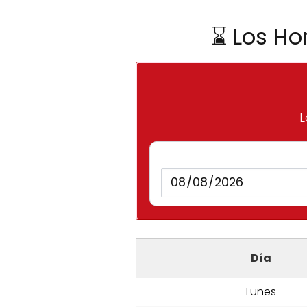
⌛ Los Ho
L
Día
Lunes