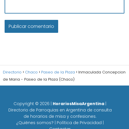
Directorio
Chaco
Paseo de la Plaza
Inmaculada Concepcion
de Maria - Paseo de la Plaza (Chaco)
Copyright ©
2026
|
HorariosMisaArgentina
|
Directorio de Parroquias en Argentina de consulta
de horarios de misa y confesiones.
¿Quiénes somos?
|
Política de Privacidad
|