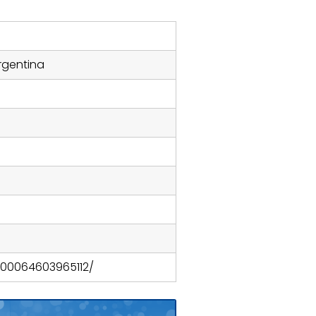
Argentina
100064603965112/