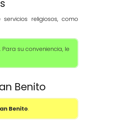
os
servicios religiosos, como
 Para su conveniencia, le
San Benito
San Benito
.