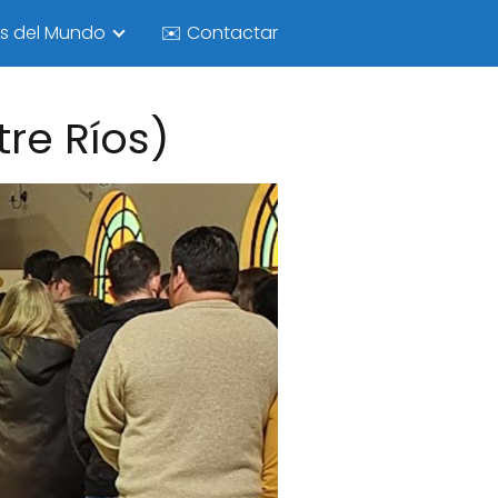
as del Mundo
✉️ Contactar
tre Ríos)