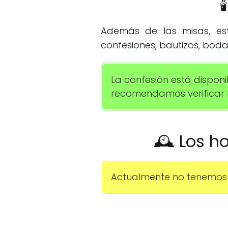

Además de las misas, esta
confesiones, bautizos, boda
La confesión está disponi
recomendamos verificar lo
🕰️ Los h
Actualmente no tenemos 