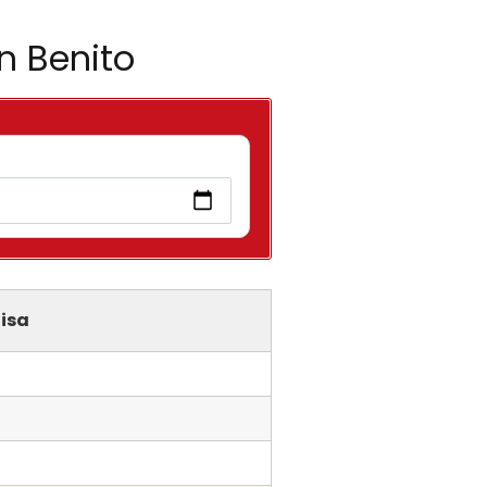
n Benito
isa