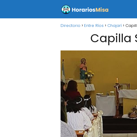
Directorio
Entre Ríos
Chajarí
Capil
Capilla 