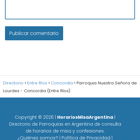
Directorio
Entre Ríos
Concordia
Parroquia Nuestra Señora de
Lourdes - Concordia (Entre Ríos)
Copyright ©
2026
|
HorariosMisaArgentina
|
Directorio de Parroquias en Argentina de consulta
de horarios de misa y confesiones.
¿Quiénes somos?
|
Política de Privacidad
|