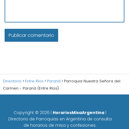
Directorio
Entre Ríos
Paraná
Parroquia Nuestra Señora del
Carmen - Paraná (Entre Ríos)
Copyright ©
2026
|
HorariosMisaArgentina
|
Directorio de Parroquias en Argentina de consulta
de horarios de misa y confesiones.