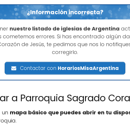
¿Información incorrecta?
ener
nuestro listado de iglesias de Argentina
act
 cometemos errores. Si has encontrado algún da
orazón de Jesús, te pedimos que nos lo notifiq
corregirlo.
Contactar con
HorariosMisaArgentina
ar a Parroquia Sagrado Cor
s un
mapa básico que puedes abrir en tu dispos
roquia.