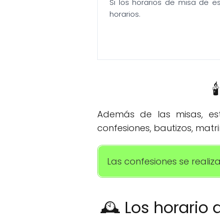
Si los horarios de misa de e
horarios.

Además de las misas, esta
confesiones, bautizos, matr
Las confesiones se reali
🕰️ Los horario