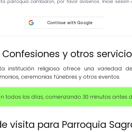
sta parroquia cambiaron, por favor avísenos. Inicie sesió
️ Confesiones y otros servici
 institución religiosa ofrece una variedad de 
imonios, ceremonias fúnebres y otros eventos.
zan todos los días, comenzando 30 minutos antes 
 de visita para Parroquia Sa