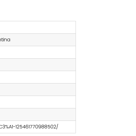
ntina
3%A1-125461770988502/