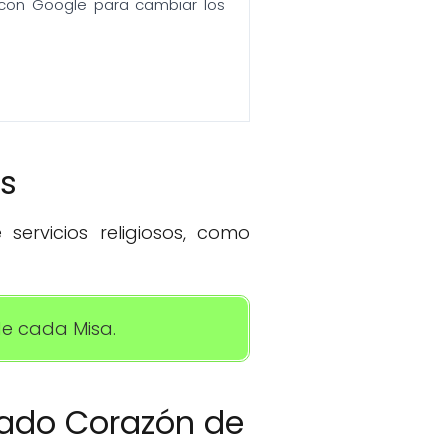
n con Google para cambiar los
os
servicios religiosos, como
de cada Misa.
grado Corazón de