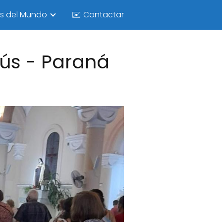
as del Mundo
✉️ Contactar
ús - Paraná