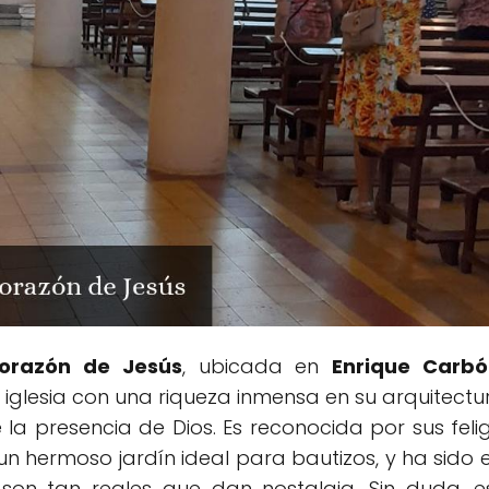
orazón de Jesús
, ubicada en
Enrique Carbó
iglesia con una riqueza inmensa en su arquitectura
 la presencia de Dios. Es reconocida por sus fe
n hermoso jardín ideal para bautizos, y ha sido
 son tan reales que dan nostalgia. Sin duda, 