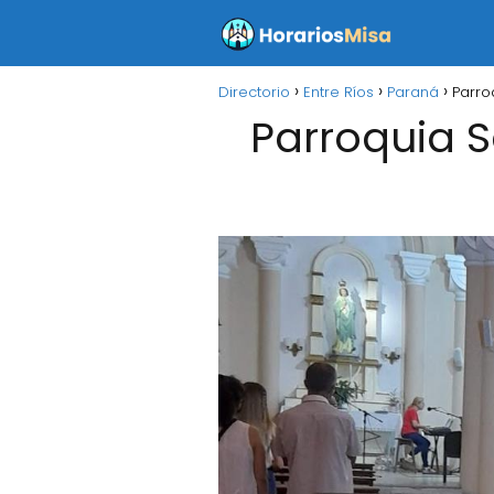
Directorio
Entre Ríos
Paraná
Parro
Parroquia 