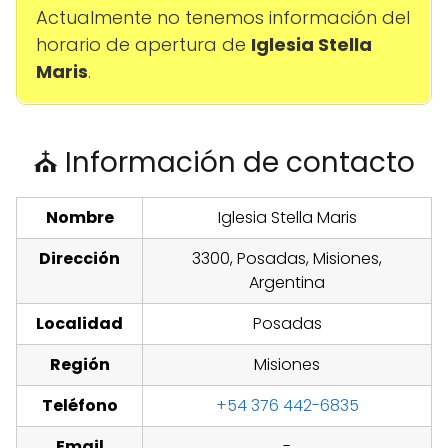
Actualmente no tenemos información del
horario de apertura de
Iglesia Stella
Maris
.
⛪ Información de contacto
Nombre
Iglesia Stella Maris
Dirección
3300, Posadas, Misiones,
Argentina
Localidad
Posadas
Región
Misiones
Teléfono
+54 376 442-6835
Email
-