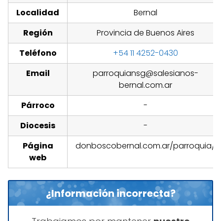
Localidad
Bernal
Región
Provincia de Buenos Aires
Teléfono
+54 11 4252-0430
Email
parroquiansg@salesianos-
bernal.com.ar
Párroco
-
Diocesis
-
Página
donboscobernal.com.ar/parroquia/
web
¿Información incorrecta?