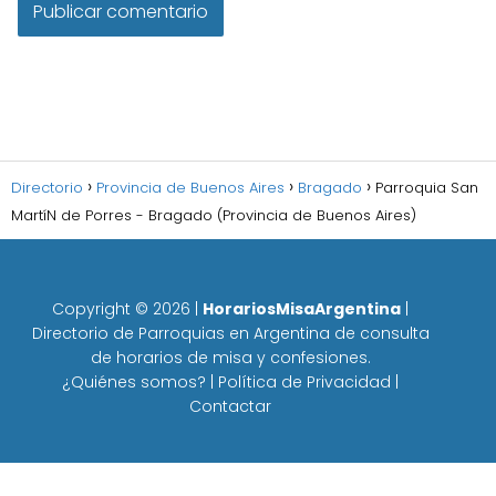
Directorio
Provincia de Buenos Aires
Bragado
Parroquia San
Martí­N de Porres - Bragado (Provincia de Buenos Aires)
Copyright ©
2026
|
HorariosMisaArgentina
|
Directorio de Parroquias en Argentina de consulta
de horarios de misa y confesiones.
¿Quiénes somos?
|
Política de Privacidad
|
Contactar