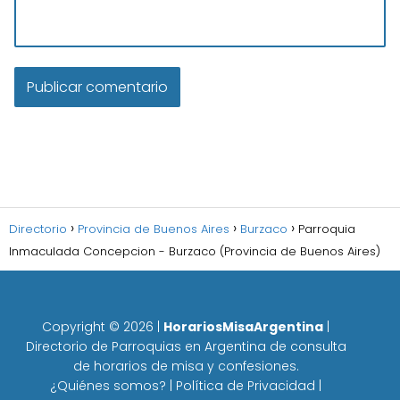
Directorio
Provincia de Buenos Aires
Burzaco
Parroquia
Inmaculada Concepcion - Burzaco (Provincia de Buenos Aires)
Copyright ©
2026
|
HorariosMisaArgentina
|
Directorio de Parroquias en Argentina de consulta
de horarios de misa y confesiones.
¿Quiénes somos?
|
Política de Privacidad
|