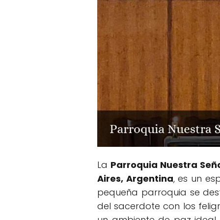
La
Parroquia Nuestra Señ
Aires, Argentina
, es un es
pequeña parroquia se desta
del sacerdote con los felig
un ambiente de paz ideal p