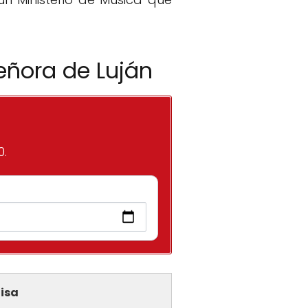
eñora de Luján
0.
isa