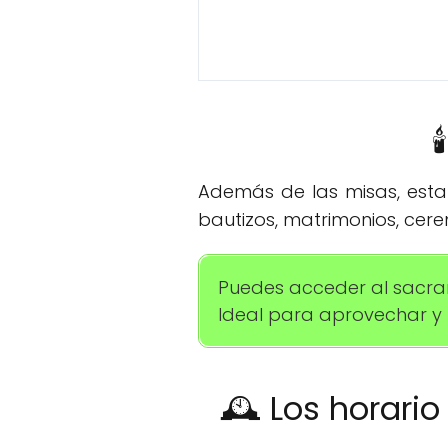

Además de las misas, esta 
bautizos, matrimonios, cere
Puedes acceder al sacram
Ideal para aprovechar y r
🕰️ Los horari