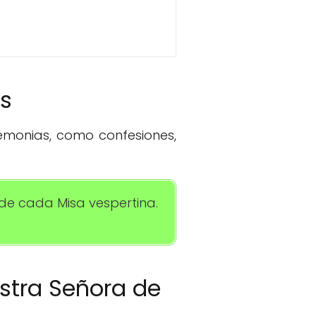
os
remonias, como confesiones,
 de cada Misa vespertina.
estra Señora de