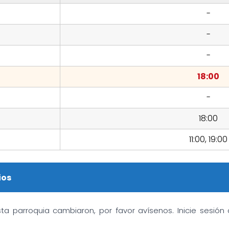
-
-
-
18:00
-
18:00
11:00, 19:00
ios
sta parroquia cambiaron, por favor avísenos. Inicie sesió