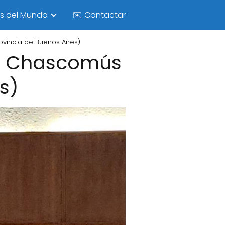
as del Mundo
✉️ Contactar
vincia de Buenos Aires)
 - Chascomús
s)