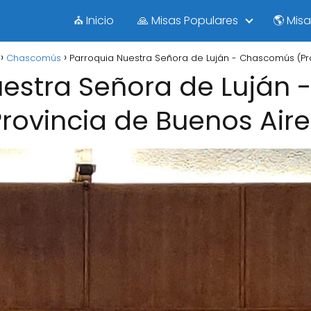
⛪ Inicio
🙏 Misas Populares
🌎 Mis
Chascomús
Parroquia Nuestra Señora de Luján - Chascomús (Pro
uestra Señora de Luján
Provincia de Buenos Aire