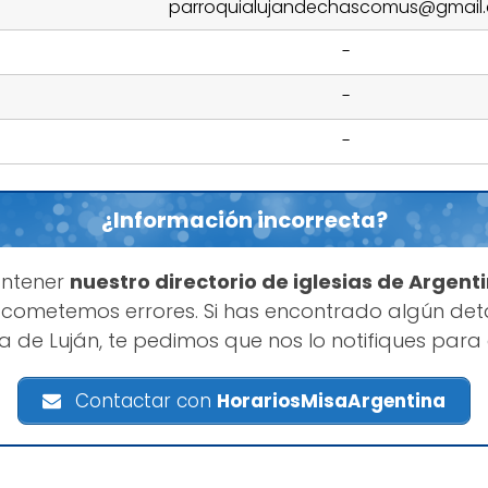
parroquialujandechascomus@gmail
-
-
-
¿Información incorrecta?
antener
nuestro directorio de iglesias de Argent
cometemos errores. Si has encontrado algún deta
a de Luján, te pedimos que nos lo notifiques para
Contactar con
HorariosMisaArgentina