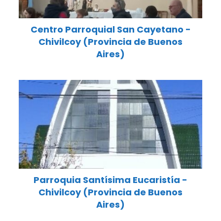
Centro Parroquial San Cayetano -
Chivilcoy (Provincia de Buenos
Aires)
Parroquia Santísima Eucaristía -
Chivilcoy (Provincia de Buenos
Aires)