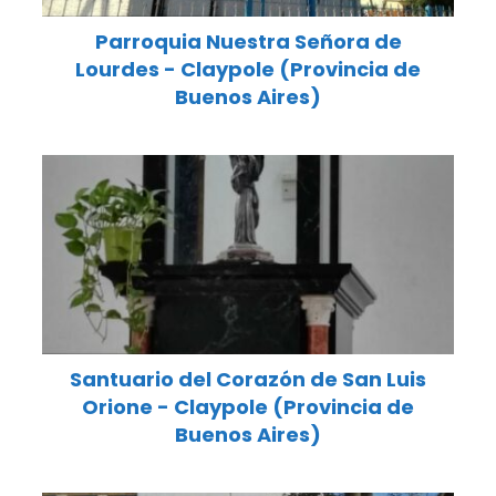
Parroquia Nuestra Señora de
Lourdes - Claypole (Provincia de
Buenos Aires)
Santuario del Corazón de San Luis
Orione - Claypole (Provincia de
Buenos Aires)