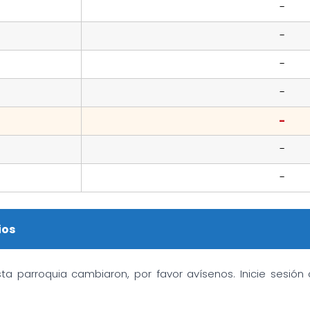
-
-
-
-
-
-
-
ios
sta parroquia cambiaron, por favor avísenos. Inicie sesió