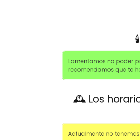

Lamentamos no poder propo
recomendamos que te hab
🕰️ Los horar
Actualmente no tenemos 