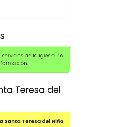
os
rvicios de la iglesia. Te
formación.
nta Teresa del
a Santa Teresa del Niño