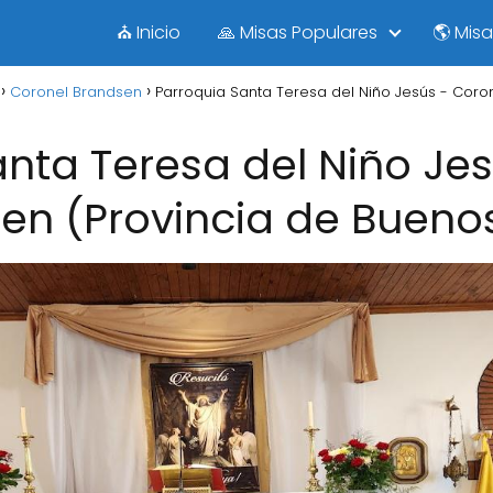
⛪ Inicio
🙏 Misas Populares
🌎 Mis
Coronel Brandsen
Parroquia Santa Teresa del Niño Jesús - Coro
nta Teresa del Niño Je
en (Provincia de Buenos