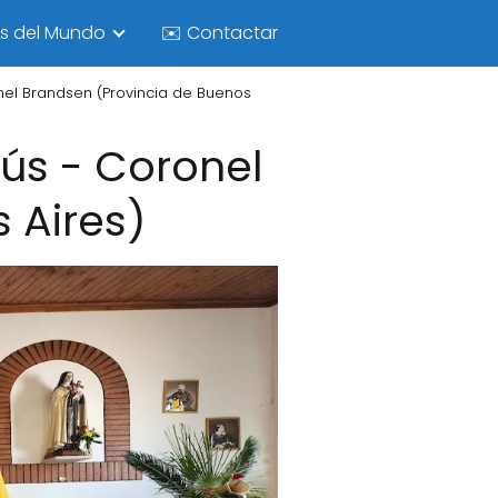
as del Mundo
✉️ Contactar
nel Brandsen (Provincia de Buenos
sús - Coronel
 Aires)