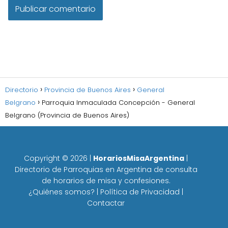
Directorio
Provincia de Buenos Aires
General
Belgrano
Parroquia Inmaculada Concepción - General
Belgrano (Provincia de Buenos Aires)
Copyright ©
2026
|
HorariosMisaArgentina
|
Directorio de Parroquias en Argentina de consulta
de horarios de misa y confesiones.
¿Quiénes somos?
|
Política de Privacidad
|
Contactar