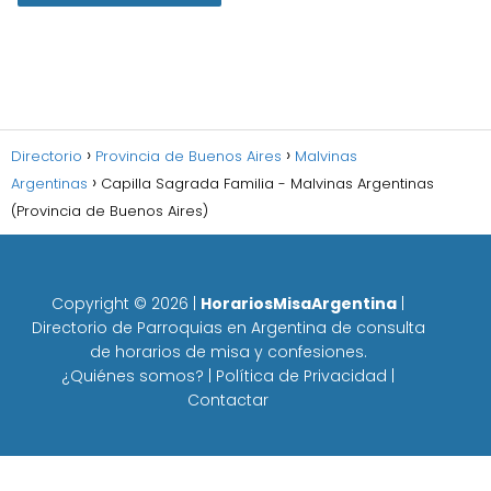
Directorio
Provincia de Buenos Aires
Malvinas
Argentinas
Capilla Sagrada Familia - Malvinas Argentinas
(Provincia de Buenos Aires)
Copyright ©
2026
|
HorariosMisaArgentina
|
Directorio de Parroquias en Argentina de consulta
de horarios de misa y confesiones.
¿Quiénes somos?
|
Política de Privacidad
|
Contactar