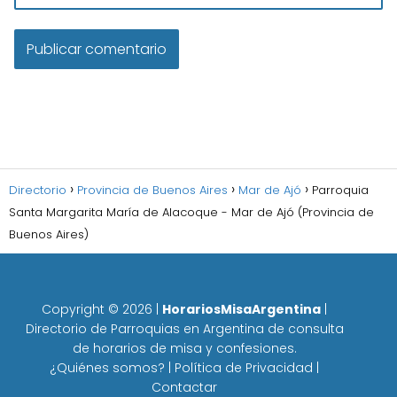
Directorio
Provincia de Buenos Aires
Mar de Ajó
Parroquia
Santa Margarita María de Alacoque - Mar de Ajó (Provincia de
Buenos Aires)
Copyright ©
2026
|
HorariosMisaArgentina
|
Directorio de Parroquias en Argentina de consulta
de horarios de misa y confesiones.
¿Quiénes somos?
|
Política de Privacidad
|
Contactar