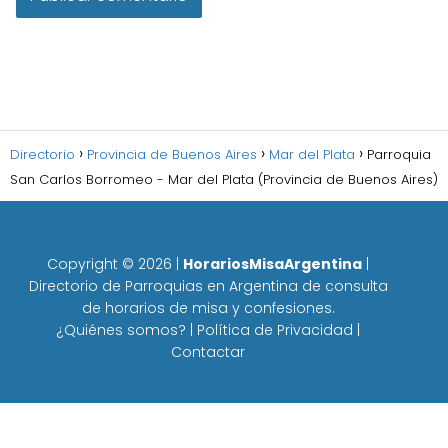
Directorio
Provincia de Buenos Aires
Mar del Plata
Parroquia
San Carlos Borromeo - Mar del Plata (Provincia de Buenos Aires)
Copyright ©
2026
|
HorariosMisaArgentina
|
Directorio de Parroquias en Argentina de consulta
de horarios de misa y confesiones.
¿Quiénes somos?
|
Política de Privacidad
|
Contactar