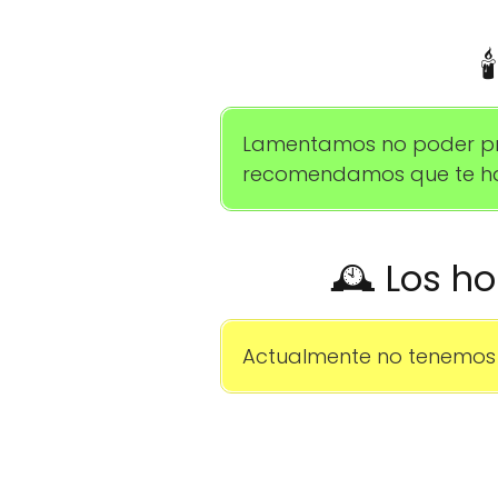

Lamentamos no poder prop
recomendamos que te hab
🕰️ Los ho
Actualmente no tenemos 