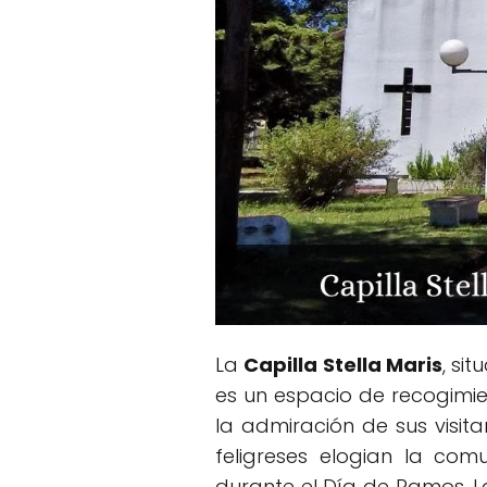
La
Capilla Stella Maris
, si
es un espacio de recogimie
la admiración de sus visit
feligreses elogian la co
durante el Día de Ramos. La