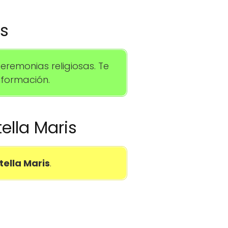
os
remonias religiosas. Te
formación.
tella Maris
tella Maris
.