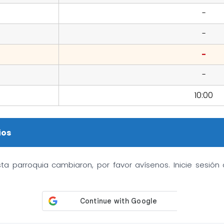
-
-
-
-
10:00
ios
sta parroquia cambiaron, por favor avísenos. Inicie sesió