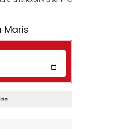
a Maris
isa