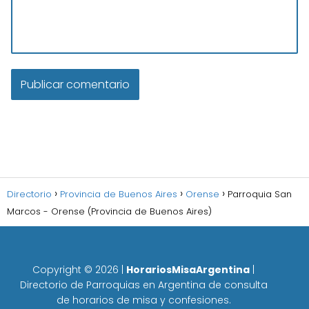
Directorio
Provincia de Buenos Aires
Orense
Parroquia San
Marcos - Orense (Provincia de Buenos Aires)
Copyright ©
2026
|
HorariosMisaArgentina
|
Directorio de Parroquias en Argentina de consulta
de horarios de misa y confesiones.