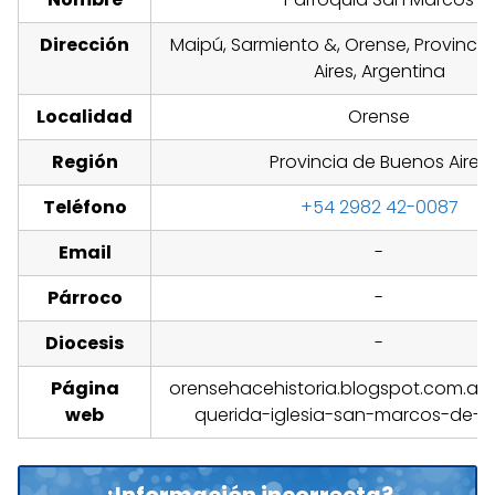
Dirección
Maipú, Sarmiento &, Orense, Provinci
Aires, Argentina
Localidad
Orense
Región
Provincia de Buenos Aires
Teléfono
+54 2982 42-0087
Email
-
Párroco
-
Diocesis
-
Página
orensehacehistoria.blogspot.com.ar/
web
querida-iglesia-san-marcos-de-n
¿Información incorrecta?