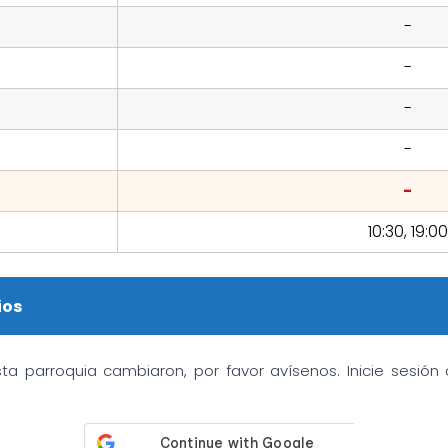
-
-
-
-
-
10:30, 19:00
ios
sta parroquia cambiaron, por favor avísenos. Inicie sesió