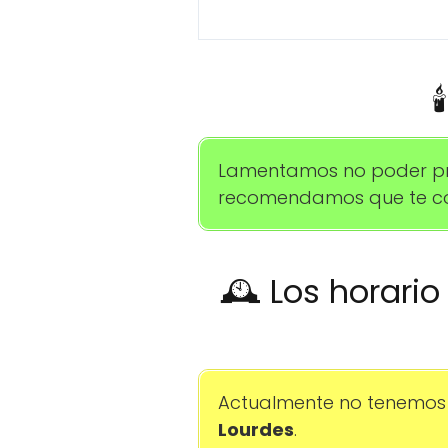

Lamentamos no poder propo
recomendamos que te com
🕰️ Los horari
Actualmente no tenemos 
Lourdes
.