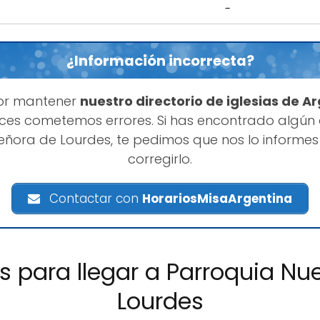
-
¿Información incorrecta?
or mantener
nuestro directorio de iglesias de A
es cometemos errores. Si has encontrado algún
Señora de Lourdes, te pedimos que nos lo inform
corregirlo.
Contactar con
HorariosMisaArgentina
es para llegar a Parroquia Nu
Lourdes