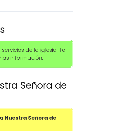
os
rvicios de la iglesia. Te
ás información.
estra Señora de
a Nuestra Señora de