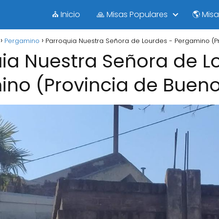
⛪ Inicio
🙏 Misas Populares
🌎 Mis
Pergamino
Parroquia Nuestra Señora de Lourdes - Pergamino (Pr
ia Nuestra Señora de L
no (Provincia de Bueno