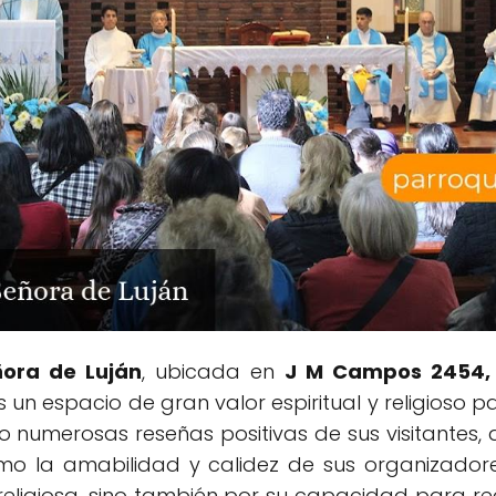
ñora de Luján
, ubicada en
J M Campos 2454, 
es un espacio de gran valor espiritual y religioso 
 numerosas reseñas positivas de sus visitantes, q
omo la amabilidad y calidez de sus organizador
religiosa, sino también por su capacidad para rec