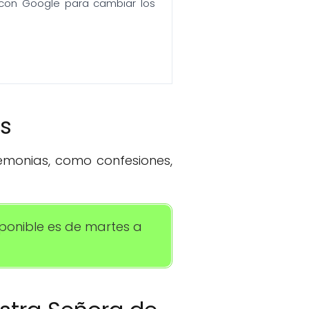
n con Google para cambiar los
os
remonias, como confesiones,
isponible es de martes a