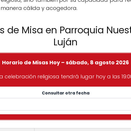
 manera cálida y acogedora.
os de Misa en Parroquia Nues
Luján
Horario de Misas Hoy – sábado, 8 agosto 2026
a celebración religiosa tendrá lugar hoy a las 19:0
Consultar otra fecha