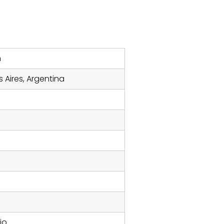
n
 Aires, Argentina
io