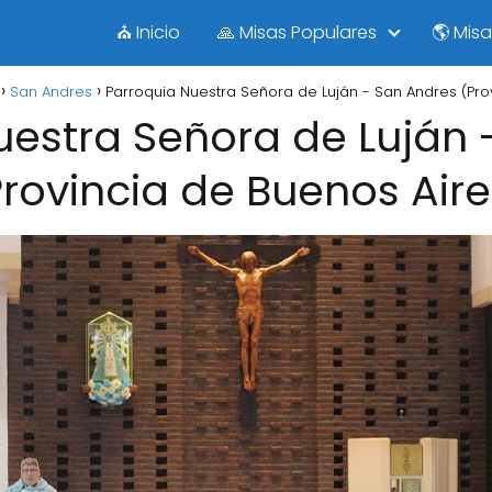
⛪ Inicio
🙏 Misas Populares
🌎 Mis
San Andres
Parroquia Nuestra Señora de Luján - San Andres (Pro
uestra Señora de Luján 
Provincia de Buenos Aire