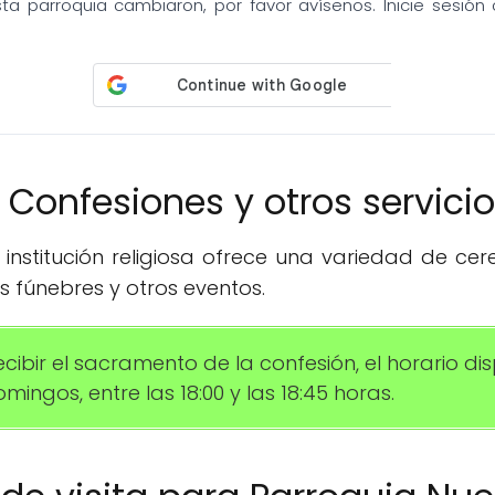
sta parroquia cambiaron, por favor avísenos. Inicie sesió
️ Confesiones y otros servici
institución religiosa ofrece una variedad de ce
 fúnebres y otros eventos.
ecibir el sacramento de la confesión, el horario d
ingos, entre las 18:00 y las 18:45 horas.