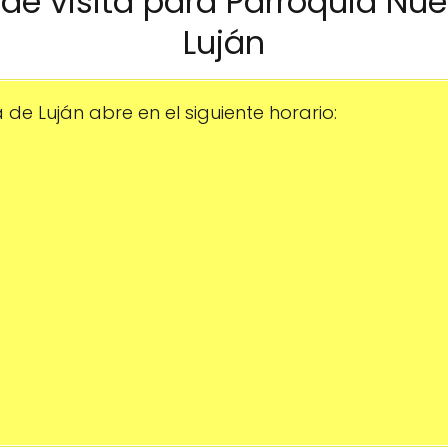
o de visita para Parroquia Nu
Luján
de Luján abre en el siguiente horario:
0