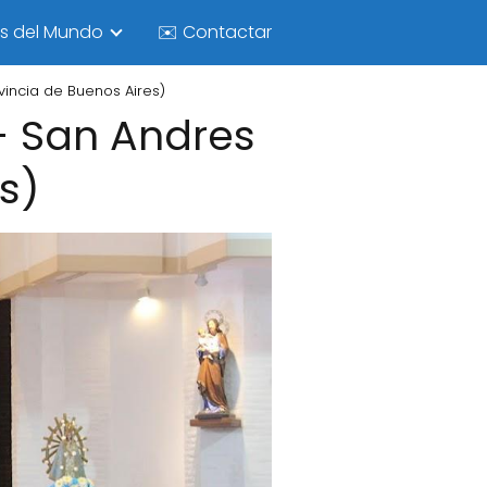
as del Mundo
✉️ Contactar
vincia de Buenos Aires)
- San Andres
s)