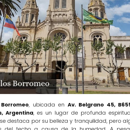
s Borromeo
, ubicada en
Av. Belgrano 45, B65
s, Argentina
, es un lugar de profunda espiritu
 se destaca por su belleza y tranquilidad, pero a
as del techo a causa de la humedad. A pesar 