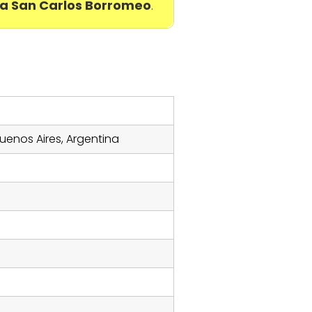
a San Carlos Borromeo
.
Buenos Aires, Argentina