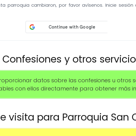
sta parroquia cambiaron, por favor avísenos. Inicie sesió
️ Confesiones y otros servici
rcionar datos sobre las confesiones u otros serv
les con ellos directamente para obtener más in
 de visita para Parroquia San