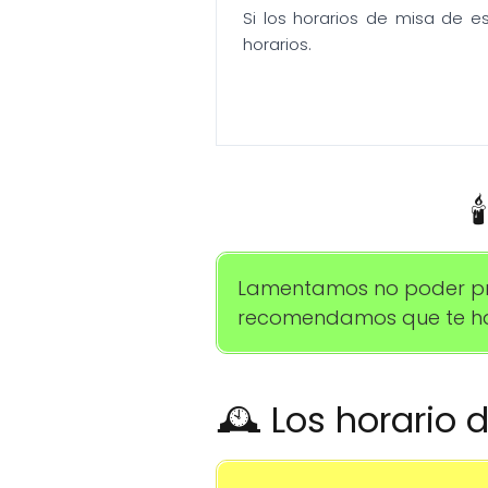
Si los horarios de misa de e
horarios.

Lamentamos no poder propo
recomendamos que te hab
🕰️ Los horario