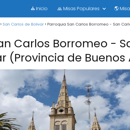
⛪ Inicio
🙏 Misas Populares
🌎 Mis
San Carlos de Bolivar
Parroquia San Carlos Borromeo - San Carlo
an Carlos Borromeo - S
ar (Provincia de Buenos 