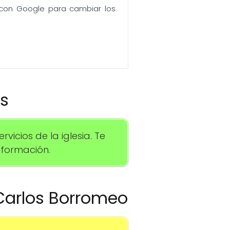
n con Google para cambiar los
os
icios de la iglesia. Te
formación.
 Carlos Borromeo