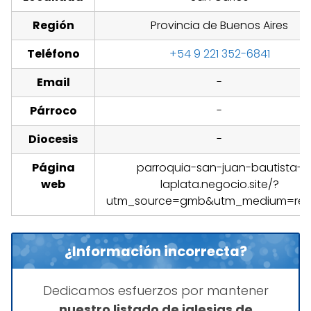
Región
Provincia de Buenos Aires
Teléfono
+54 9 221 352-6841
Email
-
Párroco
-
Diocesis
-
Página
parroquia-san-juan-bautista-
web
laplata.negocio.site/?
utm_source=gmb&utm_medium=refe
¿Información incorrecta?
Dedicamos esfuerzos por mantener
nuestro listado de iglesias de