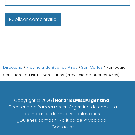
Directorio
Provincia de Buenos Aires
San Carlos
Parroquia
San Juan Bautista - San Carlos (Provincia de Buenos Aires)
Copyright ©
2026
|
HorariosMisaArgentina
|
Directorio de Parroquias en Argentina de consulta
de horarios de misa y confesiones.
¿Quiénes somos?
|
Política de Privacidad
|
Contactar