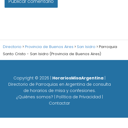
Directorio
Provincia de Buenos Aires
San Isidro
Parroquia
Santo Cristo - San Isidro (Provincia de Buenos Aires)
Copyright ©
2026
|
HorariosMisaArgentina
|
Directorio de Parroquias en Argentina de consulta
de horarios de misa y confesiones.
¿Quiénes somos?
|
Política de Privacidad
|
Contactar