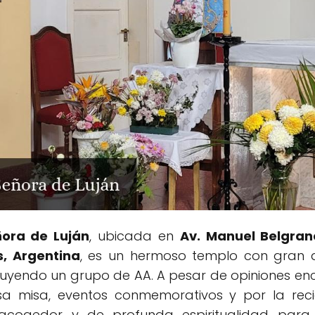
ñora de Luján
, ubicada en
Av. Manuel Belgran
s, Argentina
, es un hermoso templo con gran 
incluyendo un grupo de AA. A pesar de opiniones e
a misa, eventos conmemorativos y por la rec
acogedor y de profunda espiritualidad para l