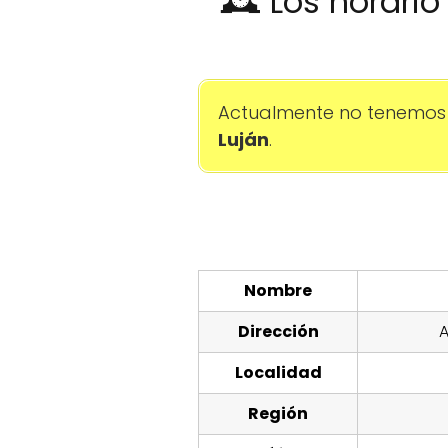
🕰️ Los horari
Actualmente no tenemos 
Luján
.
Nombre
Dirección
A
Localidad
Región