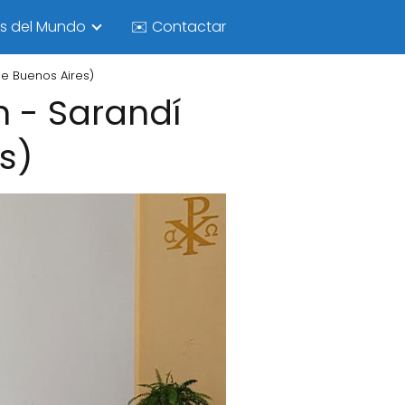
as del Mundo
✉️ Contactar
de Buenos Aires)
n - Sarandí
s)