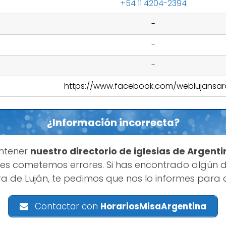
+54 11 4204-2394
-
-
-
https://www.facebook.com/weblujansar
¿Información incorrecta?
ntener
nuestro directorio de iglesias de Argenti
s cometemos errores. Si has encontrado algún d
a de Luján, te pedimos que nos lo informes para
Contactar con
HorariosMisaArgentina