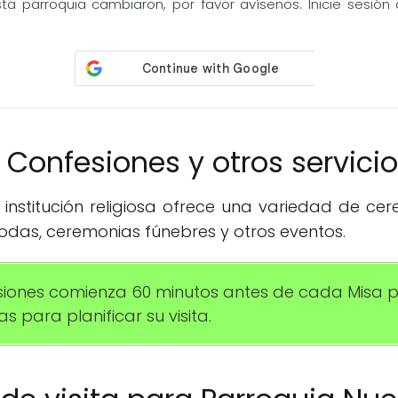
sta parroquia cambiaron, por favor avísenos. Inicie sesió
️ Confesiones y otros servici
institución religiosa ofrece una variedad de ce
das, ceremonias fúnebres y otros eventos.
esiones comienza 60 minutos antes de cada Misa 
s para planificar su visita.