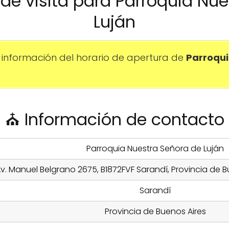
o de visita para Parroquia Nu
Luján
información del horario de apertura de
Parroqui
⛪ Información de contacto
Parroquia Nuestra Señora de Luján
v. Manuel Belgrano 2675, B1872FVF Sarandí, Provincia de B
Sarandí
Provincia de Buenos Aires