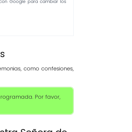
n con Google para cambiar los
os
remonias, como confesiones,
programada. Por favor,