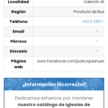
Localidad
Valentín Alsi
Región
Provincia de Bueno
Teléfono
+54 11 7397-3
Email
-
Párroco
-
Diocesis
-
Página
www.facebook.com/parroquianuestr
web
¿Información incorrecta?
Dedicamos esfuerzos por mantener
nuestro catálogo de iglesias de