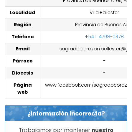
Provincia de Buenos Aires, Arg
Localidad
Villa Ballester
Región
Provincia de Buenos Aire
Teléfono
+54 11 4768-0378
Email
sagrado.corazon.ballester@gm
Párroco
-
Diocesis
-
Página
www.facebook.com/sagradocorazonvi
web
¿Información incorrecta?
Trabajamos por mantener
nuestro