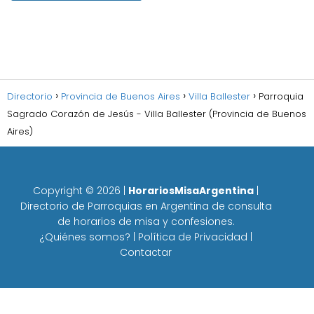
Directorio
Provincia de Buenos Aires
Villa Ballester
Parroquia
Sagrado Corazón de Jesús - Villa Ballester (Provincia de Buenos
Aires)
Copyright ©
2026
|
HorariosMisaArgentina
|
Directorio de Parroquias en Argentina de consulta
de horarios de misa y confesiones.
¿Quiénes somos?
|
Política de Privacidad
|
Contactar