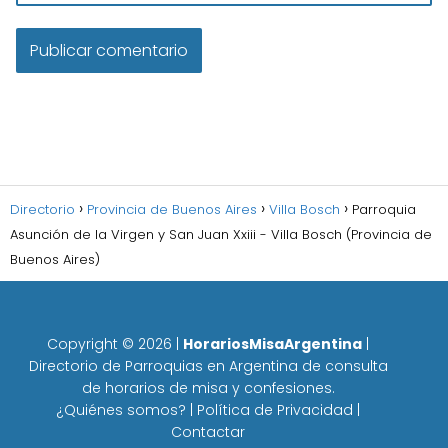
Directorio
Provincia de Buenos Aires
Villa Bosch
Parroquia
Asunción de la Virgen y San Juan Xxiii - Villa Bosch (Provincia de
Buenos Aires)
Copyright ©
2026
|
HorariosMisaArgentina
|
Directorio de Parroquias en Argentina de consulta
de horarios de misa y confesiones.
¿Quiénes somos?
|
Política de Privacidad
|
Contactar