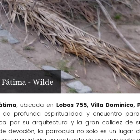
Fátima
, ubicada en
Lobos 755, Villa Dominico, 
 de profunda espiritualidad y encuentro para
 por su arquitectura y la gran calidez de su
e devoción, la parroquia no solo es un lugar d
noce en su interior un ambiente de paz que invita a