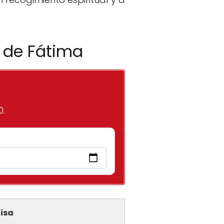
n de Fátima
0.
isa