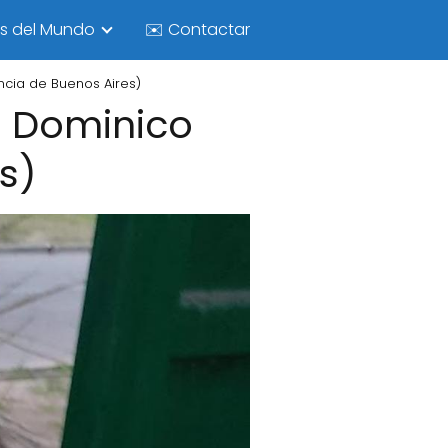
as del Mundo
✉️ Contactar
incia de Buenos Aires)
a Dominico
s)