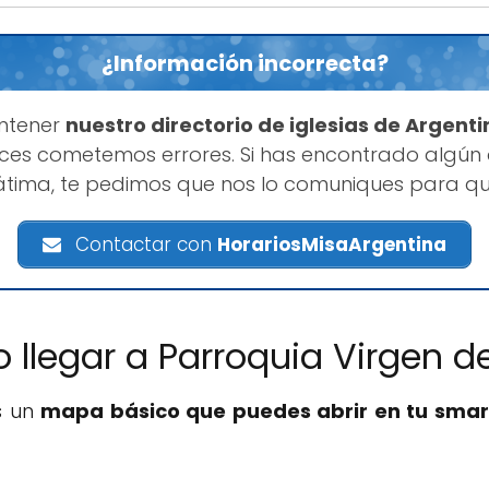
¿Información incorrecta?
ntener
nuestro directorio de iglesias de Argenti
es cometemos errores. Si has encontrado algún
átima, te pedimos que nos lo comuniques para q
Contactar con
HorariosMisaArgentina
 llegar a Parroquia Virgen d
s un
mapa básico que puedes abrir en tu sma