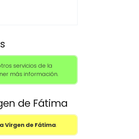
os
os servicios de la
ner más información.
irgen de Fátima
a Virgen de Fátima
.