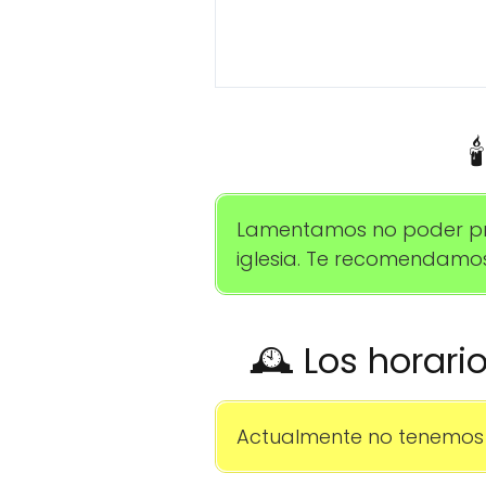

Lamentamos no poder prop
iglesia. Te recomendamos
🕰️ Los horari
Actualmente no tenemos 