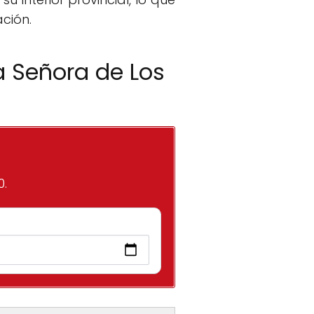
ción.
a Señora de Los
0.