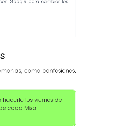
n con Google para cambiar los
os
remonias, como confesiones,
 hacerlo los viernes de
s de cada Misa