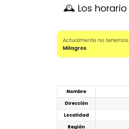
🕰️ Los horari
Actualmente no tenemos 
Milagros
.
Nombre
Dirección
Localidad
Región