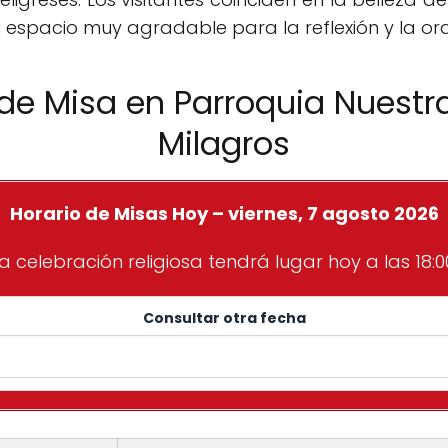
n espacio muy agradable para la reflexión y la ora
 de Misa en Parroquia Nuestr
Milagros
Horario de Misas Hoy – viernes, 7 agosto 2026
a celebración religiosa tendrá lugar hoy a las 18:0
Consultar otra fecha