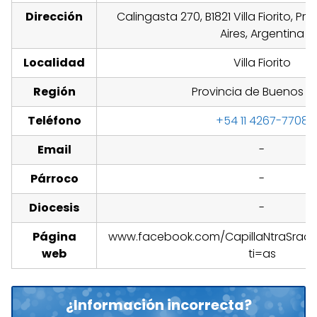
Dirección
Calingasta 270, B1821 Villa Fiorito, P
Aires, Argentina
Localidad
Villa Fiorito
Región
Provincia de Buenos Ai
Teléfono
+54 11 4267-7708
Email
-
Párroco
-
Diocesis
-
Página
www.facebook.com/CapillaNtraSrade
web
ti=as
¿Información incorrecta?