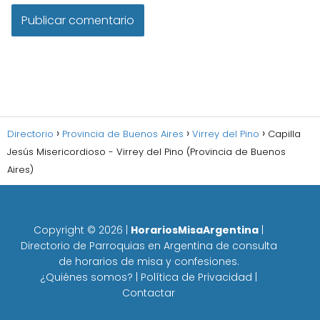
Directorio
Provincia de Buenos Aires
Virrey del Pino
Capilla
Jesús Misericordioso - Virrey del Pino (Provincia de Buenos
Aires)
Copyright ©
2026
|
HorariosMisaArgentina
|
Directorio de Parroquias en Argentina de consulta
de horarios de misa y confesiones.
¿Quiénes somos?
|
Política de Privacidad
|
Contactar