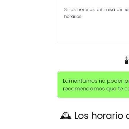
Si los horarios de misa de e
horarios.

Lamentamos no poder propo
recomendamos que te com
🕰️ Los horario