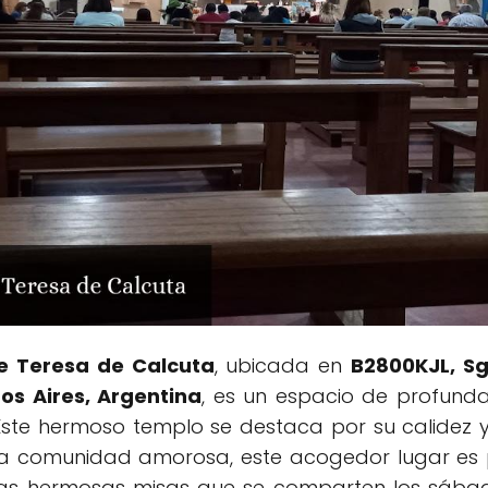
e Teresa de Calcuta
, ubicada en
B2800KJL, Sg
os Aires, Argentina
, es un espacio de profunda
ste hermoso templo se destaca por su calidez y
na comunidad amorosa, este acogedor lugar es 
 Las hermosas misas que se comparten los sáb