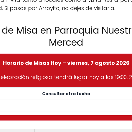
i pasas por Arroyito, no dejes de visitarla.
 de Misa en Parroquia Nuestr
Merced
Horario de Misas Hoy – viernes, 7 agosto 2026
elebración religiosa tendrá lugar hoy a las 19:00, 2
Consultar otra fecha