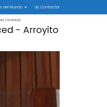
as del Mundo
✉️ Contactar
a de Córdoba)
ed - Arroyito
)