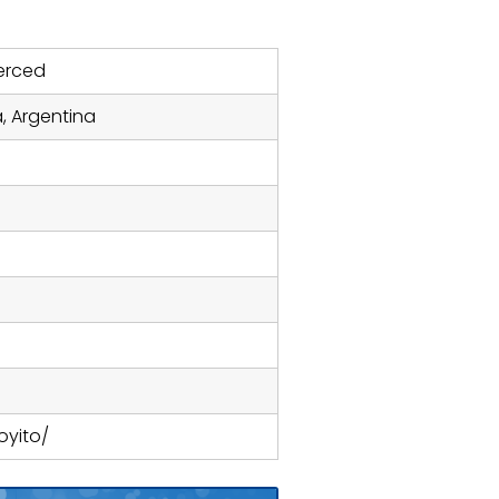
erced
, Argentina
yito/