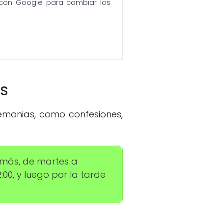
n con Google para cambiar los
os
remonias, como confesiones,
emás, de martes a
00, y luego por la tarde