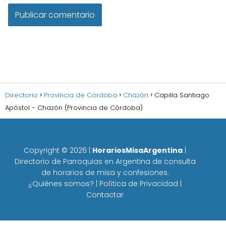
Directorio
Provincia de Córdoba
Chazón
Capilla Santiago
Apóstol - Chazón (Provincia de Córdoba)
Copyright ©
2026
|
HorariosMisaArgentina
|
Directorio de Parroquias en Argentina de consulta
de horarios de misa y confesiones.
¿Quiénes somos?
|
Política de Privacidad
|
Contactar