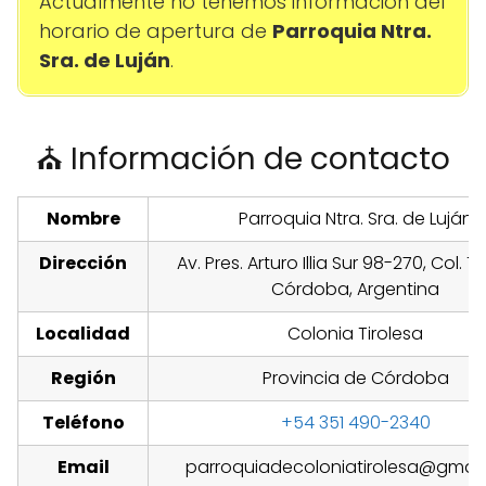
Actualmente no tenemos información del
horario de apertura de
Parroquia Ntra.
Sra. de Luján
.
⛪ Información de contacto
Nombre
Parroquia Ntra. Sra. de Luján
Dirección
Av. Pres. Arturo Illia Sur 98-270, Col. Ti
Córdoba, Argentina
Localidad
Colonia Tirolesa
Región
Provincia de Córdoba
Teléfono
+54 351 490-2340
Email
parroquiadecoloniatirolesa@gmai