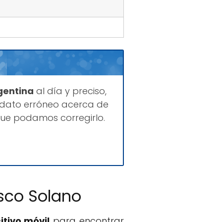
gentina
al día y preciso,
 dato erróneo acerca de
que podamos corregirlo.
isco Solano
itivo móvil
para encontrar