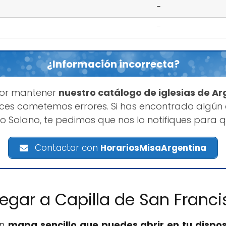
-
-
¿Información incorrecta?
por mantener
nuestro catálogo de iglesias de Ar
es cometemos errores. Si has encontrado algún
co Solano, te pedimos que nos lo notifiques para 
Contactar con
HorariosMisaArgentina
egar a Capilla de San Franc
un
mapa sencillo que puedes abrir en tu dispos