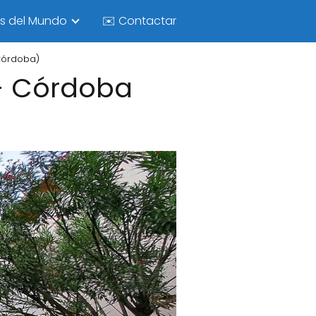
as del Mundo
✉️ Contactar
Córdoba)
 - Córdoba
)