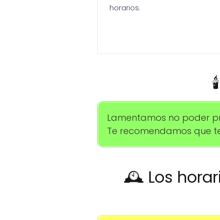
horarios.

Lamentamos no poder prop
Te recomendamos que te 
🕰️ Los hora