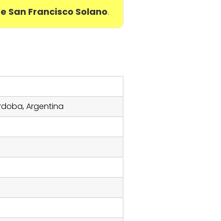
de San Francisco Solano
.
rdoba, Argentina