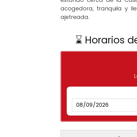
acogedora, tranquila y l
ajetreada.
⌛ Horarios d
L