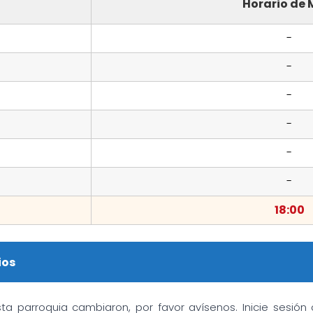
Horario de 
-
-
-
-
-
-
18:00
ios
sta parroquia cambiaron, por favor avísenos. Inicie sesió