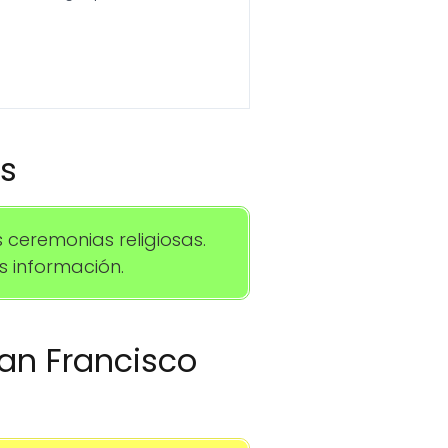
os
ceremonias religiosas.
 información.
San Francisco