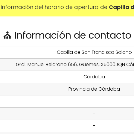
información del horario de apertura de
Capilla 
⛪ Información de contacto
Capilla de San Francisco Solano
Gral. Manuel Belgrano 656, Güemes, X5000JQN Có
Córdoba
Provincia de Córdoba
-
-
-