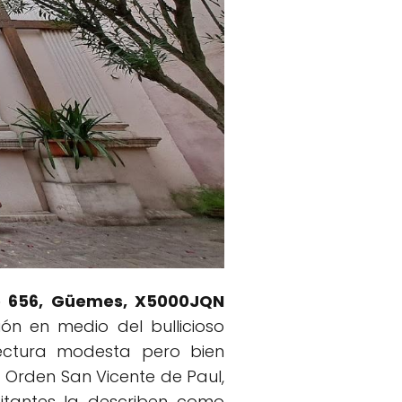
o 656, Güemes, X5000JQN
ión en medio del bullicioso
tectura modesta pero bien
la Orden San Vicente de Paul,
sitantes la describen como