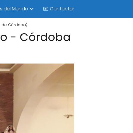
as del Mundo
✉️ Contactar
ia de Córdoba)
io - Córdoba
)