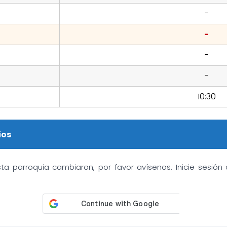
-
-
-
-
10:30
ios
sta parroquia cambiaron, por favor avísenos. Inicie sesió