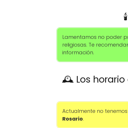

Lamentamos no poder pro
religiosas. Te recomend
información.
🕰️ Los horari
Actualmente no tenemos 
Rosario
.