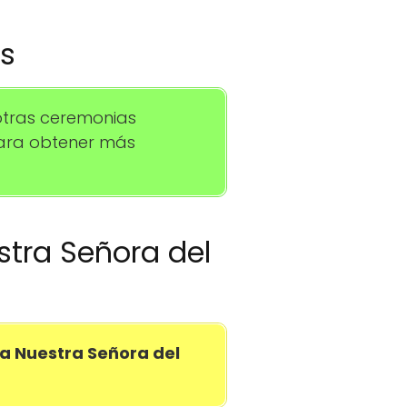
os
otras ceremonias
para obtener más
stra Señora del
a Nuestra Señora del