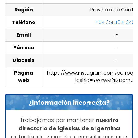
Región
Provincia de Córdo
Teléfono
+54 351 484-3408
Email
-
Párroco
-
Diocesis
-
Página
https://www.instagram.com/parroqui
web
igshid=YWYwM2I1ZDdmO
¿Información incorrecta?
Trabajamos por mantener
nuestro
directorio de iglesias de Argentina
actualizado y preciso, pero sabemos que