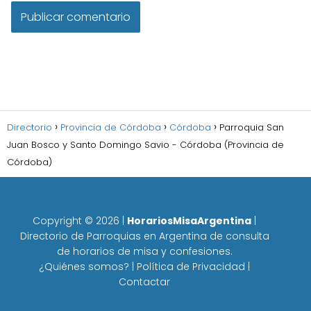
Directorio
Provincia de Córdoba
Córdoba
Parroquia San
Juan Bosco y Santo Domingo Savio - Córdoba (Provincia de
Córdoba)
Copyright ©
2026
|
HorariosMisaArgentina
|
Directorio de Parroquias en Argentina de consulta
de horarios de misa y confesiones.
¿Quiénes somos?
|
Política de Privacidad
|
Contactar