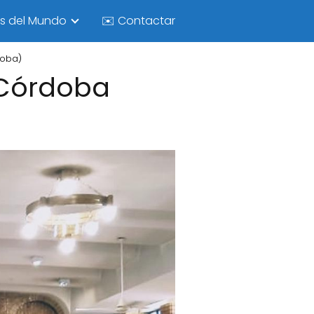
as del Mundo
✉️ Contactar
doba)
 Córdoba
)