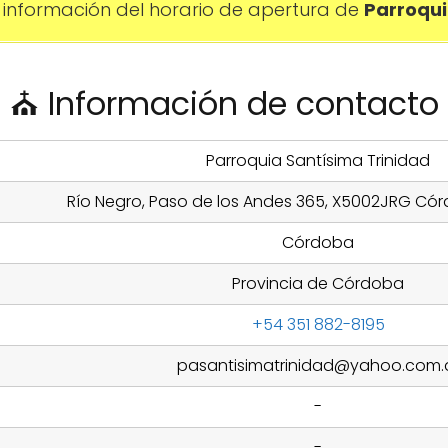
información del horario de apertura de
Parroqui
⛪ Información de contacto
Parroquia Santísima Trinidad
Río Negro, Paso de los Andes 365, X5002JRG Cór
Córdoba
Provincia de Córdoba
+54 351 882-8195
pasantisimatrinidad@yahoo.com.
-
-