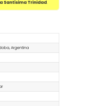
a Santísima Trinidad
.
doba, Argentina
ar