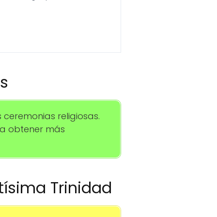
os
ceremonias religiosas.
ra obtener más
tísima Trinidad