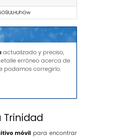
E5O9ULHUhGw
a
actualizado y preciso,
etalle erróneo acerca de
ue podamos corregirlo.
 Trinidad
itivo móvil
para encontrar