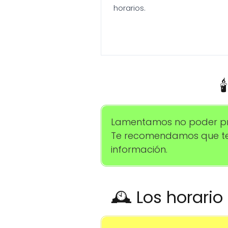
horarios.

Lamentamos no poder prop
Te recomendamos que te
información.
🕰️ Los horari