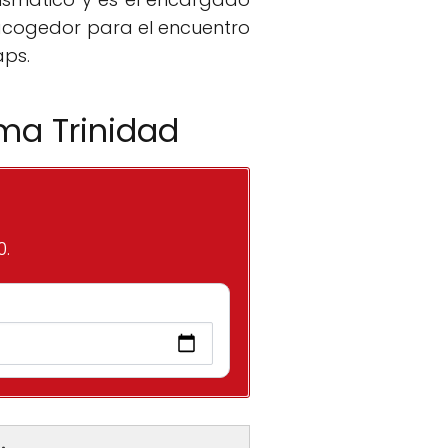
r acogedor para el encuentro
aps.
ima Trinidad
0.