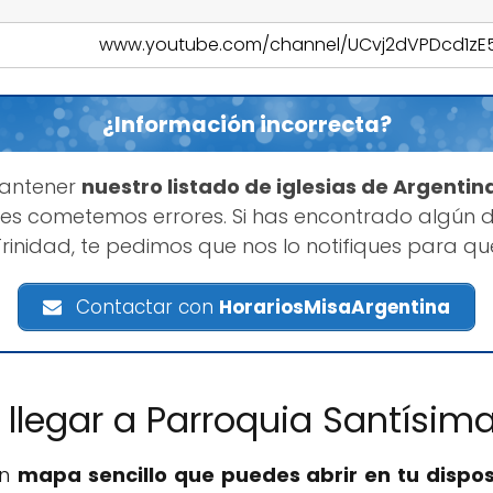
www.youtube.com/channel/UCvj2dVPDcd1z
¿Información incorrecta?
mantener
nuestro listado de iglesias de Argentin
s cometemos errores. Si has encontrado algún d
rinidad, te pedimos que nos lo notifiques para q
Contactar con
HorariosMisaArgentina
llegar a Parroquia Santísima
un
mapa sencillo que puedes abrir en tu dispos