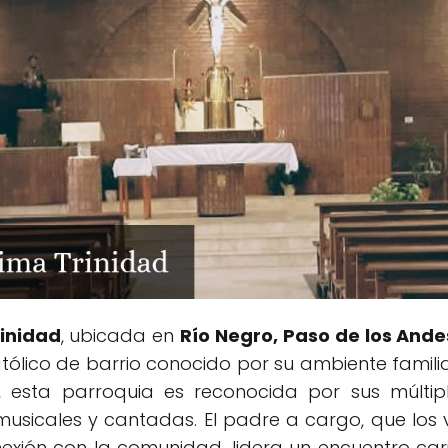
inidad
, ubicada en
Río Negro, Paso de los And
atólico de barrio conocido por su ambiente famili
 esta parroquia es reconocida por sus múltiple
 musicales y cantadas. El padre a cargo, que los 
nexión con la comunidad, lidera un encuentro ca