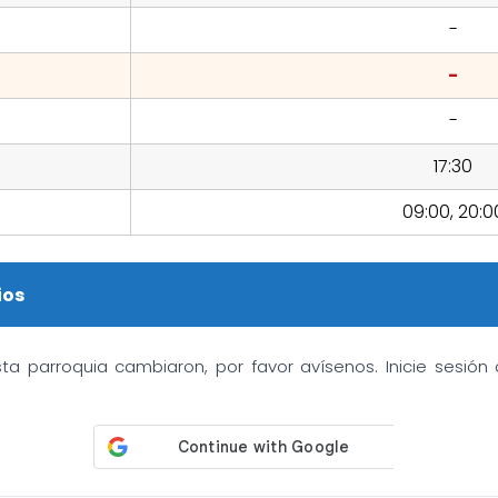
-
-
-
17:30
09:00, 20:0
ios
sta parroquia cambiaron, por favor avísenos. Inicie sesió