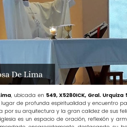
Lima
, ubicada en
549, X5280ICK, Gral. Urquiza 
n lugar de profunda espiritualidad y encuentro p
por su arquitectura y la gran calidez de sus fel
a iglesia es un espacio de oración, reflexión y ar
comendado encarecidamente, destacando su bell