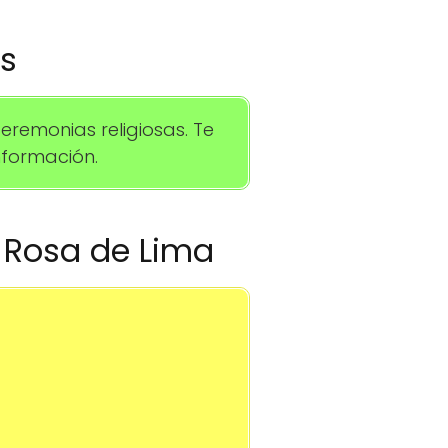
os
remonias religiosas. Te
formación.
a Rosa de Lima