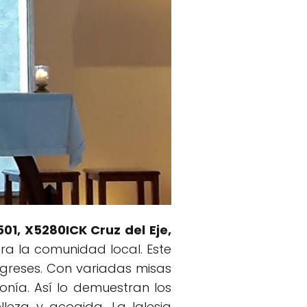
501, X5280ICK Cruz del Eje,
ara la comunidad local. Este
igreses. Con variadas misas
monía. Así lo demuestran los
eza y acogida. La Iglesia