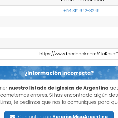
+54 351 642-8249
-
-
-
https://www.facebook.com/StaRosa
¿Información incorrecta?
ener
nuestro listado de iglesias de Argentina
act
cometemos errores. Si has encontrado algún deta
e Lima, te pedimos que nos lo comuniques para qu
Contactar con
HorariosMisaArgentina