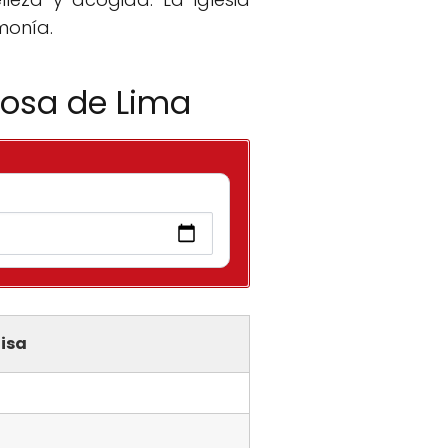
monía.
Rosa de Lima
isa