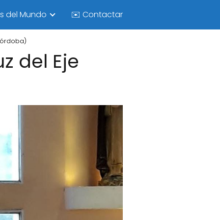
as del Mundo
✉️ Contactar
 Córdoba)
z del Eje
)