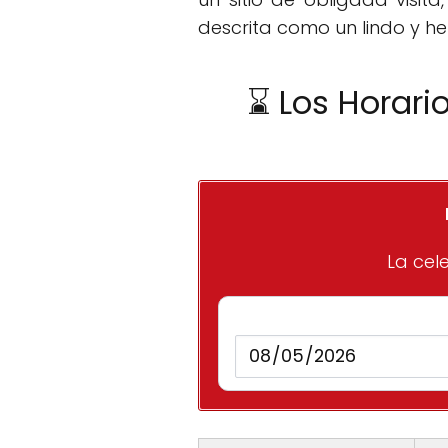
descrita como un lindo y her
⌛ Los Horari
La cele