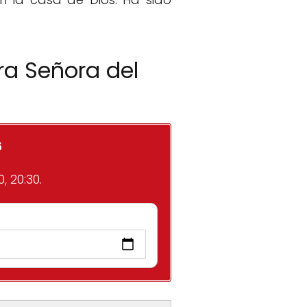
ra Señora del
6
, 20:30.