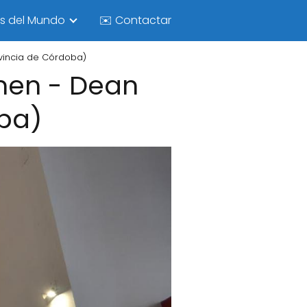
as del Mundo
✉️ Contactar
vincia de Córdoba)
men - Dean
oba)