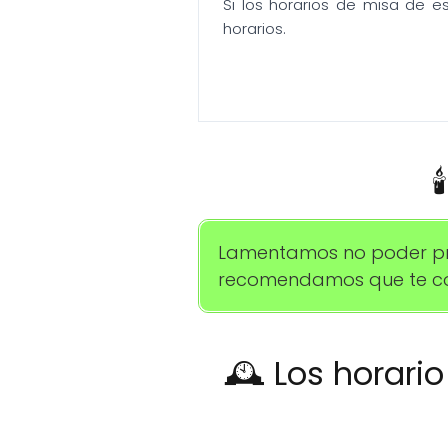
Si los horarios de misa de e
horarios.

Lamentamos no poder prop
recomendamos que te com
🕰️ Los horari