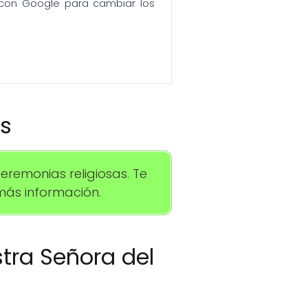
n con Google para cambiar los
os
remonias religiosas. Te
ás información.
stra Señora del