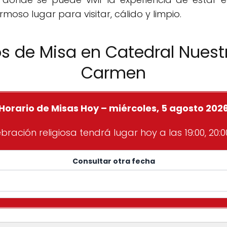
moso lugar para visitar, cálido y limpio.
os de Misa en Catedral Nuest
Carmen
Horario de Misas Hoy – miércoles, 5 agosto 202
bración religiosa tendrá lugar hoy a las 19:00, 20:00
Consultar otra fecha