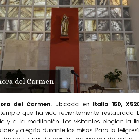
ñora del Carmen
, ubicada en
Italia 160, X5
 templo que ha sido recientemente restaurado. 
encio y a la meditación. Los visitantes elogian l
idez y alegría durante las misas. Para la feligresí
a, donde se puede vivir la experiencia de estar 