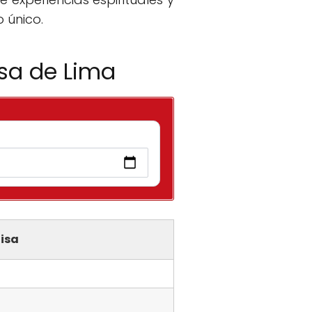
o único.
osa de Lima
isa