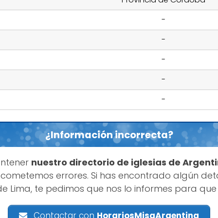
-
-
-
-
-
¿Información incorrecta?
antener
nuestro directorio de iglesias de Argent
cometemos errores. Si has encontrado algún deta
de Lima, te pedimos que nos lo informes para que
Contactar con
HorariosMisaArgentina