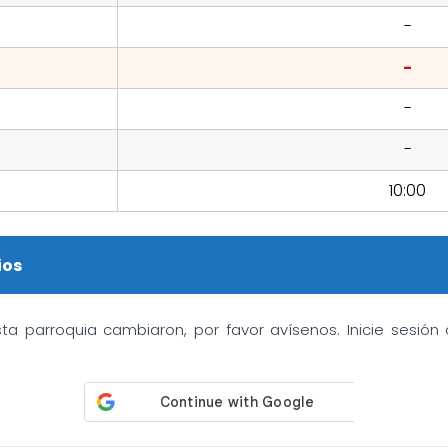
-
-
-
-
10:00
ios
sta parroquia cambiaron, por favor avísenos. Inicie sesió