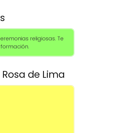
os
remonias religiosas. Te
formación.
ta Rosa de Lima