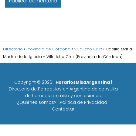
Directorio
Provincia de Córdoba
Villa Icho Cruz
Capilla María
Madre de la Iglesia - Villa Icho Cruz (Provincia de Córdoba)
Copyright ©
2026
|
HorariosMisaArgentina
|
Directorio de Parroquias en Argentina de consulta
de horarios de misa y confesiones.
¿Quiénes somos?
|
Política de Privacidad
|
Contactar