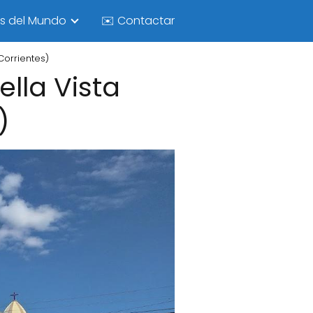
as del Mundo
✉️ Contactar
Corrientes)
lla Vista
)