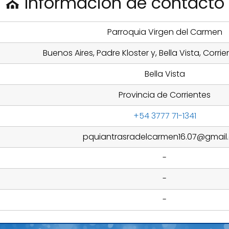
⛪ Información de contacto
Parroquia Virgen del Carmen
Buenos Aires, Padre Kloster y, Bella Vista, Corri
Bella Vista
Provincia de Corrientes
+54 3777 71-1341
pquiantrasradelcarmen16.07@gmail
-
-
-