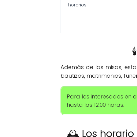
horarios.

Además de las misas, esta 
bautizos, matrimonios, funer
Para los interesados en c
hasta las 12:00 horas.
🕰️ Los horari