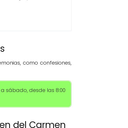
os
remonias, como confesiones,
 a sábado, desde las 8:00
rgen del Carmen