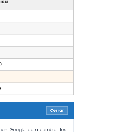
isa
0
0
Cerrar
n con Google para cambiar los