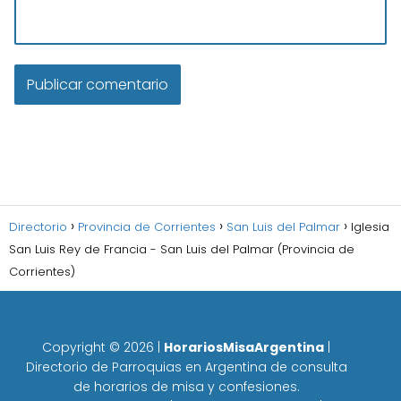
Directorio
Provincia de Corrientes
San Luis del Palmar
Iglesia
San Luis Rey de Francia - San Luis del Palmar (Provincia de
Corrientes)
Copyright ©
2026
|
HorariosMisaArgentina
|
Directorio de Parroquias en Argentina de consulta
de horarios de misa y confesiones.