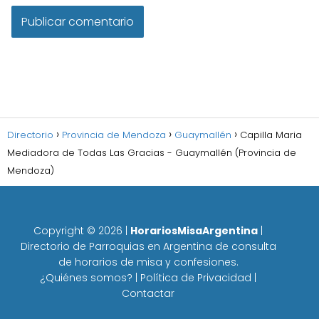
Directorio
Provincia de Mendoza
Guaymallén
Capilla Maria
Mediadora de Todas Las Gracias - Guaymallén (Provincia de
Mendoza)
Copyright ©
2026
|
HorariosMisaArgentina
|
Directorio de Parroquias en Argentina de consulta
de horarios de misa y confesiones.
¿Quiénes somos?
|
Política de Privacidad
|
Contactar