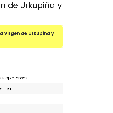
en de Urkupiña y
s
a Virgen de Urkupiña y
s Rioplatenses
ntina