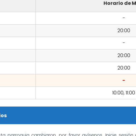
Horario de M
-
20:00
-
20:00
20:00
-
10:00, 11:00
ios
sta parroquia cambiaron, por favor avísenos. Inicie sesió