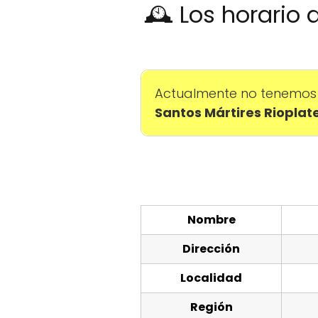
🕰️ Los horario
Actualmente no tenemos 
Santos Mártires Rioplat
Nombre
Dirección
Localidad
Región