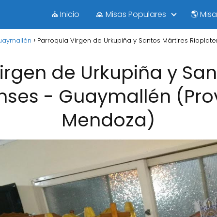
⛪ Inicio
🙏 Misas Populares
🌎 Mis
uaymallén
Parroquia Virgen de Urkupiña y Santos Mártires Rioplat
irgen de Urkupiña y San
nses - Guaymallén (Pro
Mendoza)