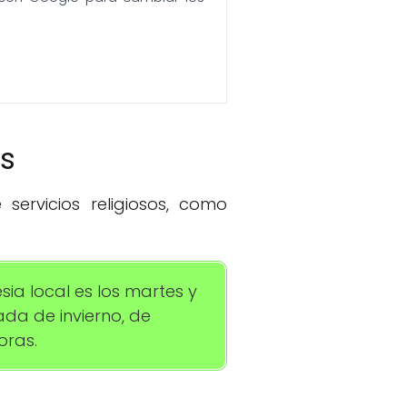
os
servicios religiosos, como
sia local es los martes y
ada de invierno, de
oras.