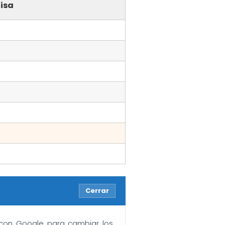
isa
Cerrar
n con Google para cambiar los